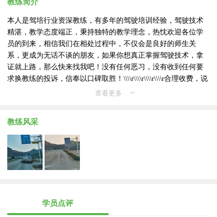
教练简介
本人是驾培行业资深教练，有多年的驾驶培训经验，驾驶技术
精湛，教学态度端正，秉持独特的教学理念，热忱欢迎各位学
员的到来，相信我们在相处过程中，不仅会是良好的师生关
系，更成为无话不谈的朋友，如果你想真正掌握驾驶技术，拿
证就上路，那么快来找我吧！没有任何恶习，没有收到任何要
求换教练的投诉，信奉以口碑取胜！\\\\r\\\\r\\\\r\\\\r合理收费，说
好多少就多少。 耳听为虚，眼见为实，可以免费试学，满意了
查看更多
再报名。报名费1100 体检30元，理论考出以后银行存2600考科
二交1300一般两个月左右
教练风采
学员点评