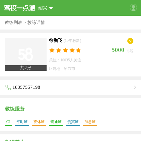
绍兴
教练列表
>
教练详情
徐鹏飞
(10年教龄)
5000
元起
关注：10035人关注
共
2
张
IP属地：绍兴市
18357557198
教练服务
C1
平时班
双休班
普通班
贵宾班
加急班