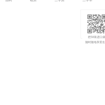
招聘
租房
二手房
二手车
把58装进口
随时随地享受生