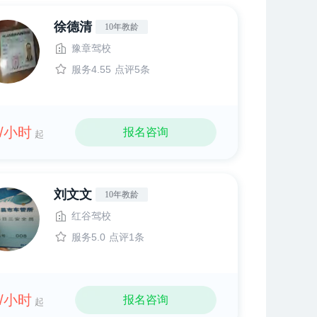
徐德清
10年教龄
豫章驾校
服务4.55
点评5条
0/小时
报名咨询
起
刘文文
10年教龄
红谷驾校
服务5.0
点评1条
8/小时
报名咨询
起