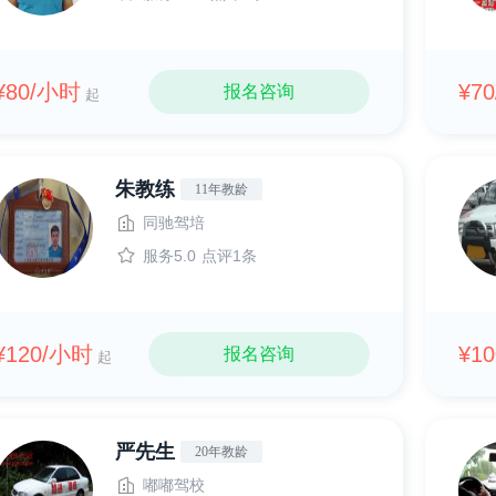
¥80/小时
¥7
报名咨询
起
朱教练
11年教龄
同驰驾培
服务5.0
点评1条
¥120/小时
¥1
报名咨询
起
严先生
20年教龄
嘟嘟驾校