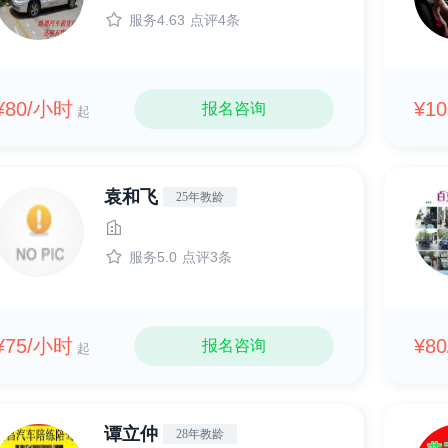
服务4.63
点评4条
¥80/小时
¥1
报名咨询
起
袁和飞
25年教龄
服务5.0
点评3条
¥75/小时
¥8
报名咨询
起
谭立仲
28年教龄