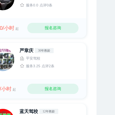
服务0.0
点评0条
00/小时
报名咨询
起
严章庆
30年教龄
平安驾校
服务3.25
点评2条
0/小时
报名咨询
起
蓝天驾校
12年教龄