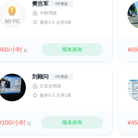
樊岂军
9年教龄
中航驾校
服务5.0
点评4条
¥60/小时
¥6
报名咨询
起
刘顾问
8年教龄
亿安达驾校
服务5.0
点评1条
¥100/小时
¥4
报名咨询
起