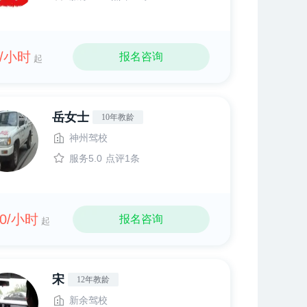
0/小时
报名咨询
起
岳女士
10年教龄
神州驾校
服务5.0
点评1条
00/小时
报名咨询
起
宋
12年教龄
新余驾校