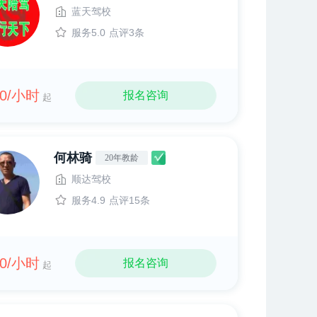
蓝天驾校
服务5.0
点评3条
20/小时
报名咨询
起
何林骑
20年教龄
顺达驾校
服务4.9
点评15条
00/小时
报名咨询
起