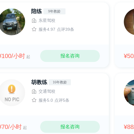
陪练
9年教龄
东星驾校
服务4.97
点评39条
¥100/小时
¥5
报名咨询
起
胡教练
16年教龄
交通驾校
服务5.0
点评5条
¥70/小时
¥8
报名咨询
起