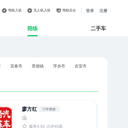
驾校入驻
无人机入驻
驾校后台
登录
注册
陪练
二手车
市
宜春市
景德镇
萍乡市
吉安市
廖方红
15年教龄
服务4.92
点评40条