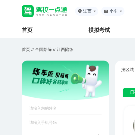
江西
小车
首页
模拟考试
首页 //
全国陪练
//
江西陪练
按区域:
口