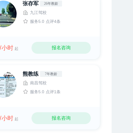
张存军
26年教龄
九江驾校
服务5.0
点评4条
9/小时
报名咨询
起
熊教练
7年教龄
南昌驾校
服务5.0
点评1条
5/小时
报名咨询
起