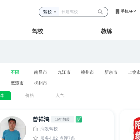
手机APP
驾校
驾校
教练
不限
南昌市
九江市
赣州市
新余市
上饶
鹰潭市
抚州市
碑
价格
人气
曾祥鸿
16年教龄
润发驾校
服务4.82
点评7条