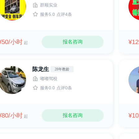
群顺实业
服务5.0
点评4条
¥50/小时
¥1
报名咨询
起
陈龙生
28年教龄
嘟嘟驾校
服务0.0
点评0条
¥80/小时
¥1
报名咨询
起