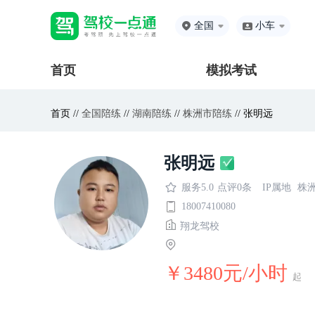
全国
小车
首页
模拟考试
首页 //
全国陪练
//
湖南陪练
//
株洲市陪练
// 张明远
张明远
服务5.0
点评0条
IP属地
株
18007410080
翔龙驾校
￥3480元/小时
起