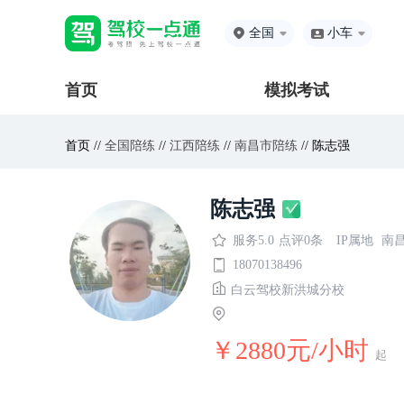
全国
小车
首页
模拟考试
首页 //
全国陪练
//
江西陪练
//
南昌市陪练
// 陈志强
陈志强
服务5.0
点评0条
IP属地
南
18070138496
白云驾校新洪城分校
￥2880元/小时
起